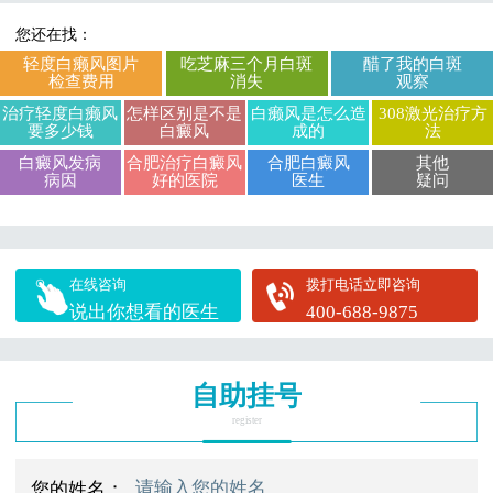
您还在找：
轻度白癞风图片
吃芝麻三个月白斑
醋了我的白斑
检查费用
消失
观察
治疗轻度白癞风
怎样区别是不是
白癞风是怎么造
308激光治疗方
要多少钱
白癜风
成的
法
白癜风发病
合肥治疗白癜风
合肥白癜风
其他
病因
好的医院
医生
疑问
在线咨询
拨打电话立即咨询
说出你想看的医生
400-688-9875
自助挂号
register
您的姓名：