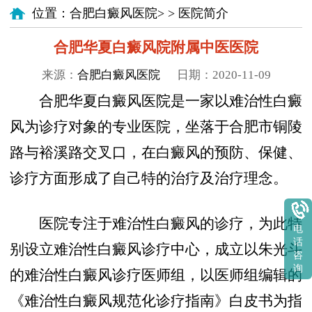
位置：
合肥白癜风医院
> >
医院简介
合肥华夏白癜风院附属中医医院
来源：
合肥白癜风医院
日期：2020-11-09
合肥华夏白癜风医院是一家以难治性白癜
风为诊疗对象的专业医院，坐落于合肥市铜陵
路与裕溪路交叉口，在白癜风的预防、保健、
诊疗方面形成了自己特的治疗及治疗理念。
医院专注于难治性白癜风的诊疗，为此特
电
话
别设立难治性白癜风诊疗中心，成立以朱光斗
咨
询
的难治性白癜风诊疗医师组，以医师组编辑的
《难治性白癜风规范化诊疗指南》白皮书为指