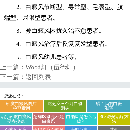
2、白癜风节断型、寻常型、毛囊型、肢
端型、局限型患者。
3、被白癜风困扰久治不愈患者。
4、白癜风治疗后反复复发型患者。
5、白癜风幼儿患者等。
上一篇：
Wood灯（伍德灯）
下一篇：
返回列表
您还在找：
轻度白癞风图片
吃芝麻三个月白斑
醋了我的白斑
检查费用
消失
观察
治疗轻度白癞风
怎样区别是不是
白癞风是怎么造
308激光治疗方
要多少钱
白癜风
成的
法
白癜风发病
合肥治疗白癜风
合肥白癜风
其他