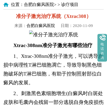
位置：
合肥白癜风医院
> >
诊疗项目
准分子激光治疗系统（Xtrac308）
来源：
合肥白癜风医院
日期：2020-11-09
电
Xtrac-308nm准分子激光有哪些治疗
话
咨
1、Xtrac-308nm准分子激光，可以诱导皮
询
损中病理性T淋巴细胞凋亡，导致导制黑色细
胞破坏的T淋巴细胞，有助于控制照射部位白
癜风的发展。
2、刺激黑色素细胞增生(白癜风时白斑处
皮肤和毛囊内会残留一部分逃脱自身免疫损伤