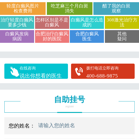
轻度白癞风图片
吃芝麻三个月白斑
醋了我的白斑
检查费用
消失
观察
治疗轻度白癞风
怎样区别是不是
白癞风是怎么造
308激光治疗方
要多少钱
白癜风
成的
法
白癜风发病
合肥治疗白癜风
合肥白癜风
其他
病因
好的医院
医生
疑问
在线咨询
拨打电话立即咨询
说出你想看的医生
400-688-9875
自助挂号
register
您的姓名：