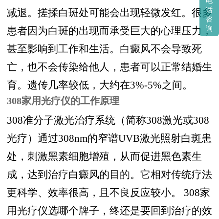
电
话
减退。搓揉白斑处可能会出现轻微发红。很多
咨
患者因为白斑的出现而承受巨大的心理压力，
询
甚至影响到工作和生活。白癜风不会导致死
亡，也不会传染给他人，患者可以正常结婚生
育。遗传几率较低，大约在3%-5%之间。
308家用光疗仪的工作原理
308准分子激光治疗系统（简称308激光或308
光疗）通过308nm的窄谱UVB激光照射白斑患
处，刺激黑素细胞增殖，从而促进黑色素生
成，达到治疗白癜风的目的。它相对传统疗法
更科学、效率很高，且不良反应较小。 308家
用光疗仪选哪个牌子，终还是要回到治疗的效