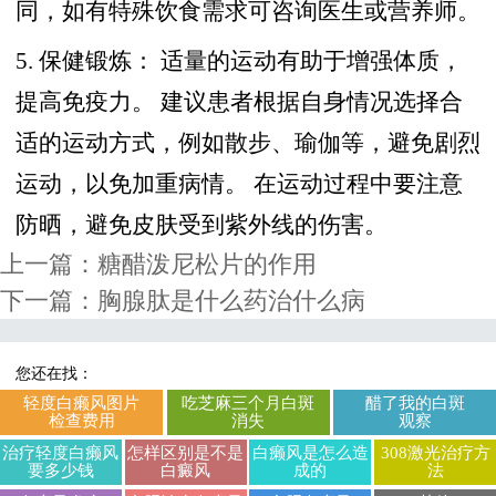
同，如有特殊饮食需求可咨询医生或营养师。
5. 保健锻炼： 适量的运动有助于增强体质，
提高免疫力。 建议患者根据自身情况选择合
适的运动方式，例如散步、瑜伽等，避免剧烈
运动，以免加重病情。 在运动过程中要注意
防晒，避免皮肤受到紫外线的伤害。
上一篇：
糖醋泼尼松片的作用
下一篇：
胸腺肽是什么药治什么病
您还在找：
轻度白癞风图片
吃芝麻三个月白斑
醋了我的白斑
检查费用
消失
观察
治疗轻度白癞风
怎样区别是不是
白癞风是怎么造
308激光治疗方
要多少钱
白癜风
成的
法