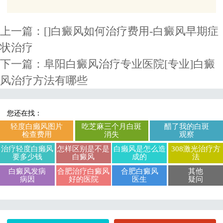
上一篇：
[]白癜风如何治疗费用-白癜风早期症
状治疗
下一篇：
阜阳白癜风治疗专业医院[专业]白癜
风治疗方法有哪些
您还在找：
轻度白癞风图片
吃芝麻三个月白斑
醋了我的白斑
检查费用
消失
观察
治疗轻度白癞风
怎样区别是不是
白癞风是怎么造
308激光治疗方
要多少钱
白癜风
成的
法
白癜风发病
合肥治疗白癜风
合肥白癜风
其他
病因
好的医院
医生
疑问