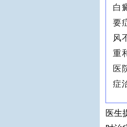
白
要
风
重
医
症
医生