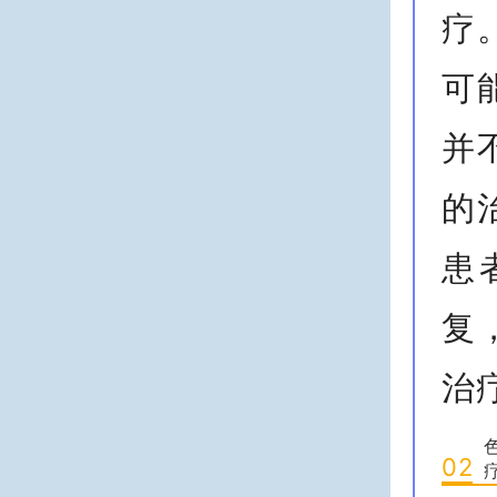
疗
可
并
的
患
复
治
02