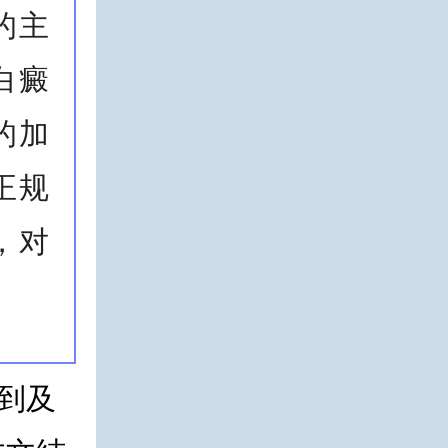
的主
白癜
的加
正规
，对
到及