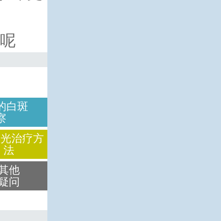
呢
的白斑
察
激光治疗方
法
其他
疑问