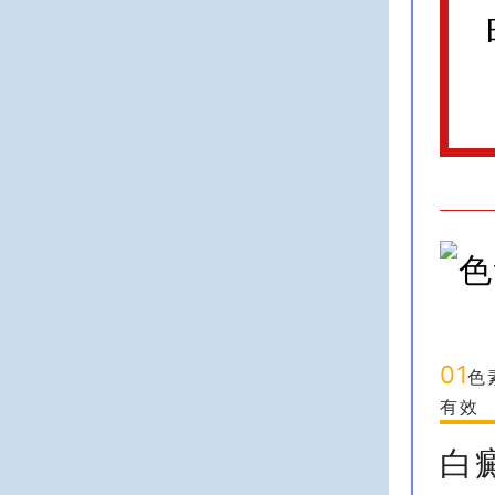
01
色
有效
白