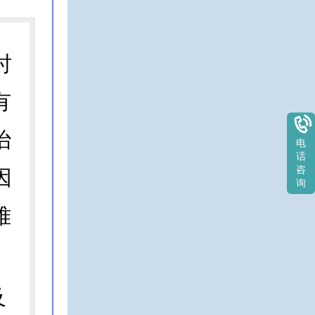
时
有
治
电
话
咨
因
询
难
。