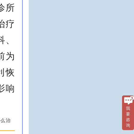
诊所
治疗
科、
前为
利恢
影响
我
要
怎么治
咨
询