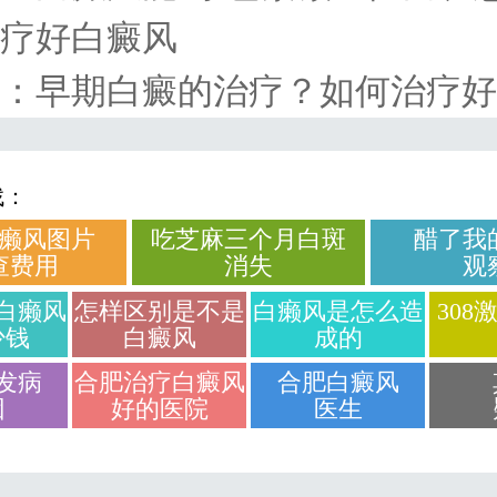
疗好白癜风
：
早期白癜的治疗？如何治疗好
找：
癞风图片
吃芝麻三个月白斑
醋了我
查费用
消失
观
白癞风
怎样区别是不是
白癞风是怎么造
308
少钱
白癜风
成的
发病
合肥治疗白癜风
合肥白癜风
因
好的医院
医生