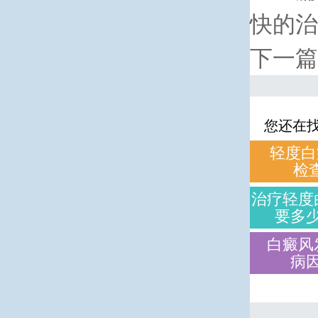
快的治
下一篇
您还在
轻度白
检
治疗轻度
要多
白癜风
病