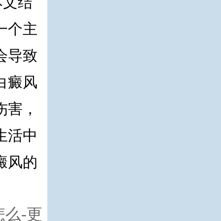
本文结
一个主
会导致
白癜风
伤害，
生活中
癜风的
么-更