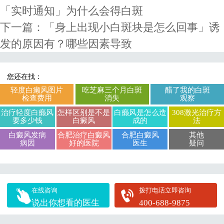
「实时通知」为什么会得白斑
下一篇：
「身上出现小白斑块是怎么回事」诱
发的原因有？哪些因素导致
您还在找：
轻度白癞风图片
吃芝麻三个月白斑
醋了我的白斑
检查费用
消失
观察
治疗轻度白癞风
怎样区别是不是
白癞风是怎么造
308激光治疗方
要多少钱
白癜风
成的
法
白癜风发病
合肥治疗白癜风
合肥白癜风
其他
病因
好的医院
医生
疑问
在线咨询
拨打电话立即咨询
说出你想看的医生
400-688-9875