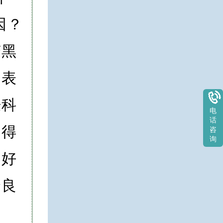
因？
变黑
的表
肤科
电
话
疗得
咨
询
良好
个良