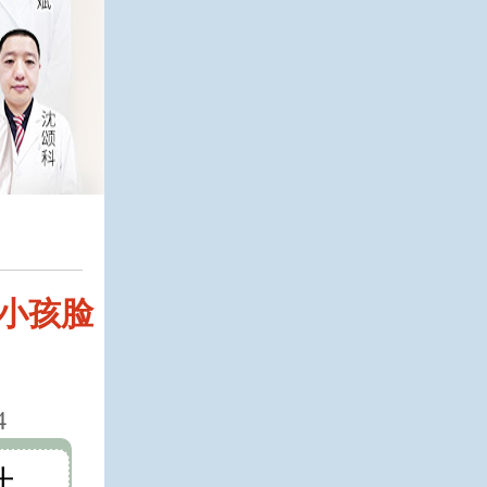
)小孩脸
4
什