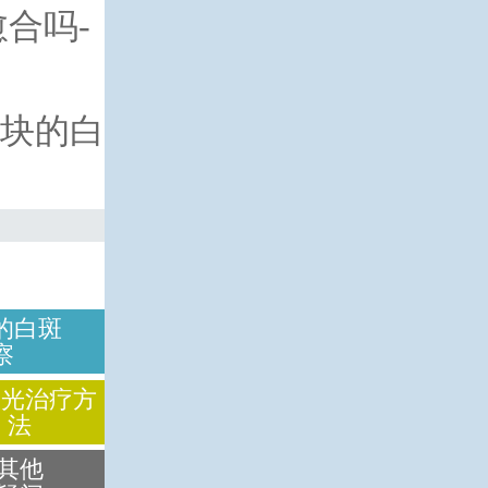
合吗-
块的白
的白斑
察
激光治疗方
法
其他