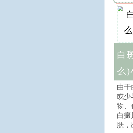
白
么
由于
或少
物、
白癜
肤，