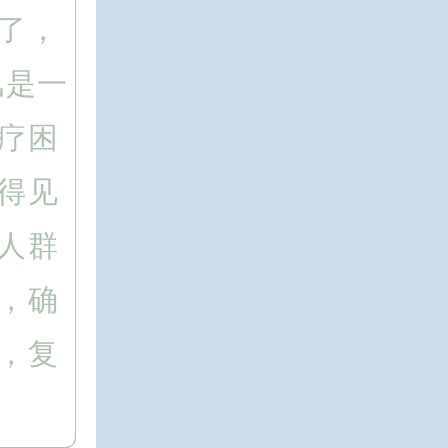
了，
风是一
疗困
得见
人群
，确
，复