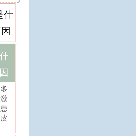
什
因
或多
刺激
易患
的皮