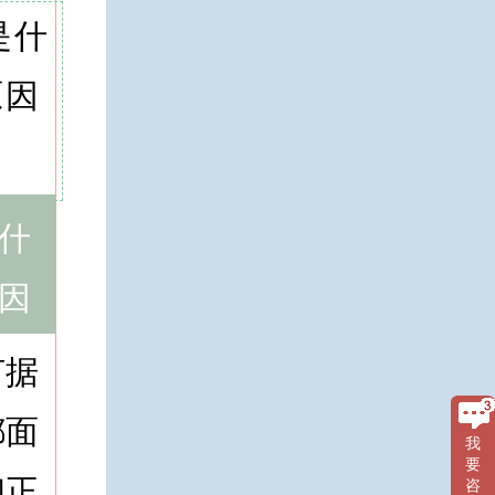
什
因
何据
都面
我
要
和正
咨