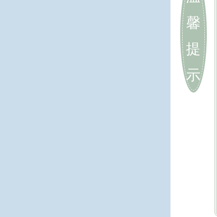
馨
提
示