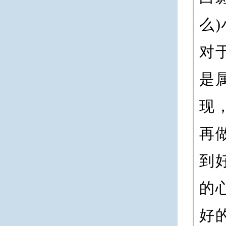
么
对
是
现
再
到
的
好