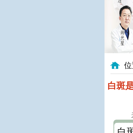
位
白斑是
白