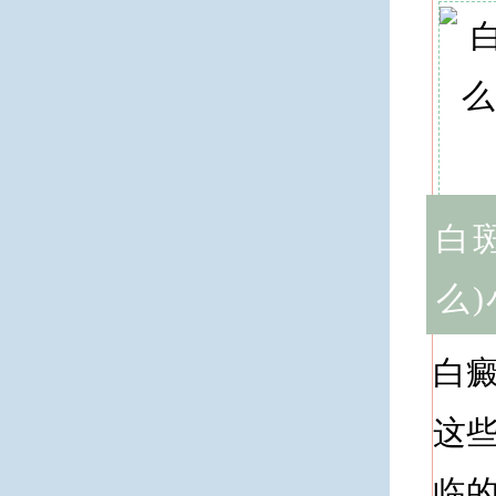
白
么
白
这
临