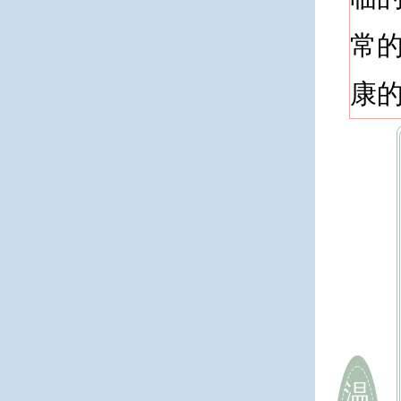
常
康
温