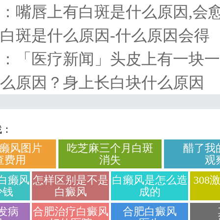
：
嘴唇上有白斑是什么原因,会愈
白斑是什么原因-什么原因会得
：
「医疗新闻」头皮上有一块一
么原因？身上长白块什么原因
找：
癞风图片
吃芝麻三个月白斑
醋了我
查费用
消失
观
白癞风
怎样区别是不是
白癞风是怎么造
308
少钱
白癜风
成的
发病
合肥治疗白癜风
合肥白癜风